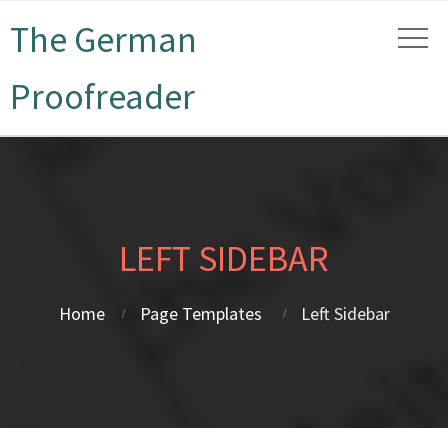
The German
Proofreader
LEFT SIDEBAR
Home
Page Templates
Left Sidebar